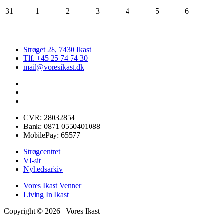
31
1
2
3
4
5
6
Strøget 28, 7430 Ikast
Tlf. +45 25 74 74 30
mail@voresikast.dk
CVR: 28032854
Bank: 0871 0550401088
MobilePay: 65577
Strøgcentret
VI-sit
Nyhedsarkiv
Vores Ikast Venner
Living In Ikast
Copyright © 2026 | Vores Ikast