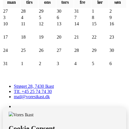
man
tirs
ons
tors
fre
lør
søn
27
28
29
30
31
1
2
3
4
5
6
7
8
9
10
11
12
13
14
15
16
17
18
19
20
21
22
23
24
25
26
27
28
29
30
31
1
2
3
4
5
6
Strøget 28, 7430 Ikast
Tlf. +45 25 74 74 30
mail@voresikast.dk
CVR: 28032854