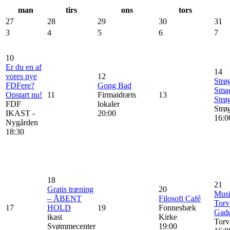
man
tirs
ons
tors
27
28
29
30
31
3
4
5
6
7
10
Er du en af
14
vores nye
12
Str
FDFere?
Gong Bad
Smag
Opstart nu!
11
Firmaidræts
13
Strø
FDF
lokaler
Strø
IKAST -
20:00
16:0
Nygården
18:30
18
21
Gratis træning
20
Musi
– ÅBENT
Filosofi Café
Torve
17
HOLD
19
Fonnesbæk
Gad
ikast
Kirke
Torv
Svømmecenter
19:00