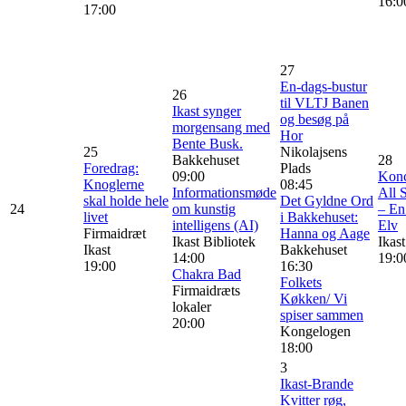
16:0
17:00
27
En-dags-bustur
26
til VLTJ Banen
Ikast synger
og besøg på
morgensang med
Hor
Bente Busk.
25
Nikolajsens
Bakkehuset
28
Foredrag:
Plads
09:00
Konc
Knoglerne
08:45
Informationsmøde
All 
skal holde hele
Det Gyldne Ord
24
om kunstig
– En 
livet
i Bakkehuset:
intelligens (AI)
Elv
Firmaidræt
Hanna og Aage
Ikast Bibliotek
Ikas
Ikast
Bakkehuset
14:00
19:0
19:00
16:30
Chakra Bad
Folkets
Firmaidræts
Køkken/ Vi
lokaler
spiser sammen
20:00
Kongelogen
18:00
3
Ikast-Brande
Kvitter røg,