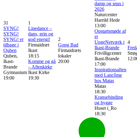
damp og snus i
2026
Naturcenter
Harrild Hede
31
1
13:00
SYNG!
Linedance –
Opstartsmøde af
SYNG!
dans, grin og
et
SYNG! er
god energi!
2
UngeNetværk i
4
tilbage i
Firmaidræt
Gong Bad
Ikast-Brande
Fred
Quben
Ikast
Firmaidræts
Frivilligcenter
Strø
Quben,
18:15
lokaler
Ikast-Brande
12:0
Ikast-
Komme og gå
20:00
17:00
Brande
– Aftenkirke
Inspirationsaften
Gymnasium
Ikast Kirke
med Lancôme
19:00
19:30
hos Matas
Matas
18:30
Kransebinding
og hygge
Huset i_Ro
18:30