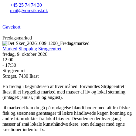
+45 25 74 74 30
mail@voresikast.dk
Gavekort
Fredagsmarked
Marked
Shopping
Strøgcentret
fredag, 9. oktober 2026
12:00
- 17:30
Strøgcentret
Strøget, 7430 Ikast
En fredag i begyndelsen af hver måned forvandles Strøgcentret i
Ikast til et hyggeligt marked med masser af liv og lokal stemning.
(untaget: januar, juli og august).
til markedet kan du gå på opdagelse blandt boder med alt fra friske
fisk og sæsonens grøntsager til lækre håndlavede kager, honning og
andre bi-produkter fra lokal biavler. Desuden er der hver gang
masser af små lokale kunsthåndværkere, som deltager med egne
kreationer indenfor fx.