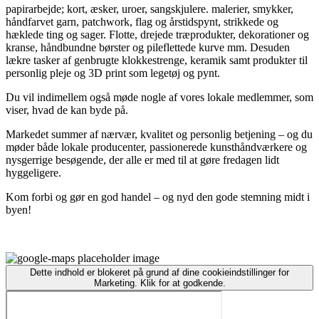
papirarbejde; kort, æsker, uroer, sangskjulere. malerier, smykker,
håndfarvet garn, patchwork, flag og årstidspynt, strikkede og
hæklede ting og sager. Flotte, drejede træprodukter, dekorationer og
kranse, håndbundne børster og pileflettede kurve mm. Desuden
lækre tasker af genbrugte klokkestrenge, keramik samt produkter til
personlig pleje og 3D print som legetøj og pynt.
Du vil indimellem også møde nogle af vores lokale medlemmer, som
viser, hvad de kan byde på.
Markedet summer af nærvær, kvalitet og personlig betjening – og du
møder både lokale producenter, passionerede kunsthåndværkere og
nysgerrige besøgende, der alle er med til at gøre fredagen lidt
hyggeligere.
Kom forbi og gør en god handel – og nyd den gode stemning midt i
byen!
Dette indhold er blokeret på grund af dine cookieindstillinger for
Marketing. Klik for at godkende.