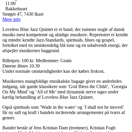
11:00
Bakkehuset
Strøget 47, 7430 Ikast
Mere info
Loveless Blue Jazz Quintet er et band, der rummer nogle af dansk
musiks mest kompetente og alsidige musikere. Repertoiret er kendte
og mindre kendte Jazz-Standards, spirituals, blues og gospel,
fortolket med en umiskendelig blå tone og en udadvendt energi, der
afspejler musikernes baggrund.
Billetpris: 100 kr. Medlemmer: Gratis
Dørene åbnes 10.30
Under normale omstændigheder kan der købes frokost.
Musikernes mangfoldige musikalske bagage giver en anderledes
indgang, når gamle klassikere som ’God Bless the Child’, ’Georgia
On My Mind’ og ’All of Me’ med dynamisk nerve tages under
kærlig behandling af Loveless Blue Jazz Quintet.
Også spirituals som ’Wade in the water’ og ’I shall not be moved’
får ny saft og kraft i bandets inciterende arrangementer på tværs af
genrer.
Bandet består af Jens Kristian Dam (trommer), Kristian Fogh