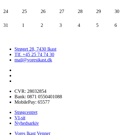
24
25
26
27
28
29
30
31
1
2
3
4
5
6
Strøget 28, 7430 Ikast
Tlf. +45 25 74 74 30
mail@voresikast.dk
CVR: 28032854
Bank: 0871 0550401088
MobilePay: 65577
Strøgcentret
VI-sit
Nyhedsarkiv
Vores Ikast Venner