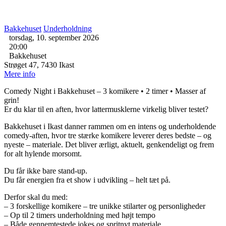
Bakkehuset
Underholdning
torsdag, 10. september 2026
20:00
Bakkehuset
Strøget 47, 7430 Ikast
Mere info
Comedy Night i Bakkehuset – 3 komikere • 2 timer • Masser af
grin!
Er du klar til en aften, hvor lattermusklerne virkelig bliver testet?
Bakkehuset i Ikast danner rammen om en intens og underholdende
comedy-aften, hvor tre stærke komikere leverer deres bedste – og
nyeste – materiale. Det bliver ærligt, aktuelt, genkendeligt og frem
for alt hylende morsomt.
Du får ikke bare stand-up.
Du får energien fra et show i udvikling – helt tæt på.
Derfor skal du med:
– 3 forskellige komikere – tre unikke stilarter og personligheder
– Op til 2 timers underholdning med højt tempo
– Både gennemtestede jokes og spritnyt materiale