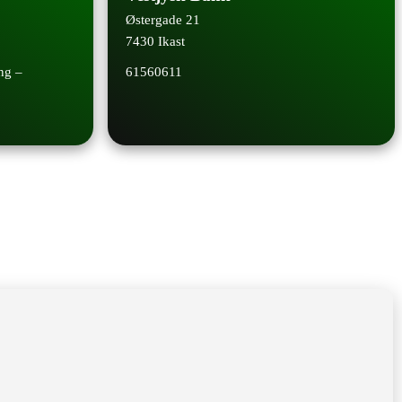
Østergade 21
7430 Ikast
ng –
61560611