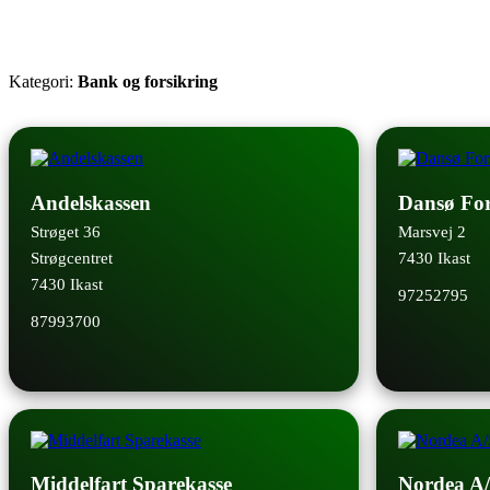
Kategori:
Bank og forsikring
Andelskassen
Dansø For
Strøget 36
Marsvej 2
Strøgcentret
7430 Ikast
7430 Ikast
97252795
87993700
Middelfart Sparekasse
Nordea A