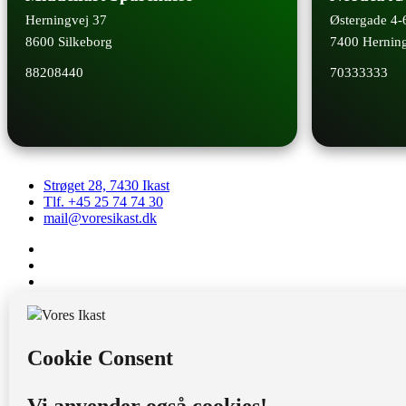
Herningvej 37
Østergade 4-
8600 Silkeborg
7400 Hernin
88208440
70333333
Strøget 28, 7430 Ikast
Tlf. +45 25 74 74 30
mail@voresikast.dk
CVR: 28032854
Bank: 0871 0550401088
MobilePay: 65577
Strøgcentret
VI-sit