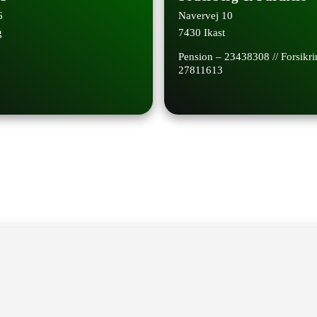
6
Navervej 10
g
7430 Ikast
Pension – 23438308 // Forsikri
27811613