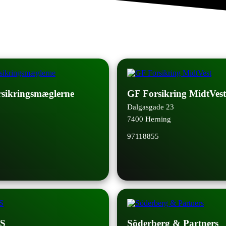
sikringsmæglerne
GF Forsikring MidtVest
Dalgasgade 23
7400 Herning
97118855
/S
Söderberg & Partners