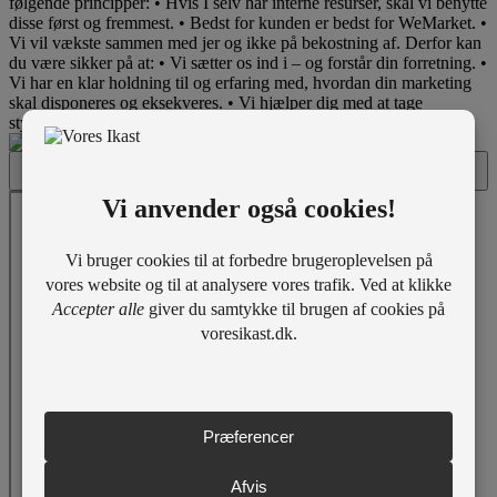
følgende principper: • Hvis I selv har interne resurser, skal vi benytte
disse først og fremmest. • Bedst for kunden er bedst for WeMarket. •
Vi vil vækste sammen med jer og ikke på bekostning af. Derfor kan
du være sikker på at: • Vi sætter os ind i – og forstår din forretning. •
Vi har en klar holdning til og erfaring med, hvordan din marketing
skal disponeres og eksekveres. • Vi hjælper dig med at tage
styringen over marketingsindsatsen og tilsikrer rød tråd og struktur.
Dette indhold er blokeret på grund af dine cookieindstillinger for
Marketing. Klik for at godkende.