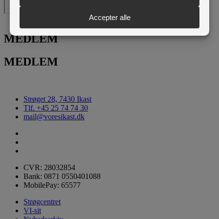
MEDLEM
MEDLEM
Strøget 28, 7430 Ikast
Tlf. +45 25 74 74 30
mail@voresikast.dk
CVR: 28032854
Bank: 0871 0550401088
MobilePay: 65577
Strøgcentret
VI-sit