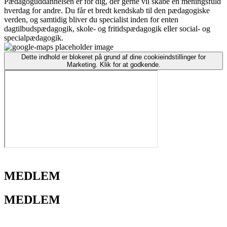
Pædagoguddannelsen er for dig, der gerne vil skabe en meningsfuld
hverdag for andre. ​Du får et bredt kendskab til den pædagogiske
verden, og samtidig bliver du specialist inden for enten
dagtilbudspædagogik, skole- og fritidspædagogik eller social- og
specialpædagogik. ​
Dette indhold er blokeret på grund af dine cookieindstillinger for
Marketing. Klik for at godkende.
MEDLEM
MEDLEM