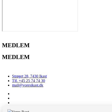
MEDLEM
MEDLEM
Strøget 28, 7430 Ikast
Tlf. +45 25 74 74 30
mail@voresikast.dk
CVR: 28032854