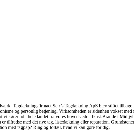
dværk. Tagdækningsfirmaet Sejr’s Tagdækning ApS blev stiftet tilbage i 
tionisme og personlig betjening. Virksomheden er sidenhen vokset med fl
, at vi kører ud i hele landet fra vores hovedsæde i Ikast-Brande i Midtj
u er tilfredse med det nye tag, listedækning eller reparation. Grundstene
ration med tagpap? Ring og fortæl, hvad vi kan gøre for dig.