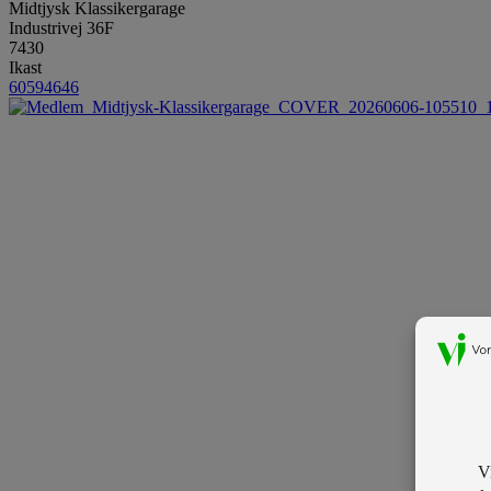
Midtjysk Klassikergarage
Industrivej 36F
7430
Ikast
60594646