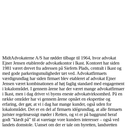
MidtAdvokaterne A/S har rødder tilbage til 1964, hvor advokat
Ejner Jensen etablerede advokatkontor i Ikast. Kontoret har siden
1981 været drevet fra adressen på Sieferts Plads, centralt i Ikast og
med gode parkeringsmuligheder tæt ved. Advokatfirmaets
værdigrundlag har siden firmaet blev etableret af advokat Ejner
Jensen været kombinationen af høj faglig standard med engagement
i lokalområdet. I gennem årene har der været mange advokatfirmaer
i Ikast, men i dag driver vi byens eneste advokatvirksomhed. På en
række områder har vi gennem årene opnået en ekspertise og
erfaring, der gør, at vi i dag har mange kunder, også uden for
lokalområdet. Det er en del af firmaets idégrundlag, at alle firmaets
jurister regelmæssigt møder i Retten, og vi er på baggrund heraf
godt ”klædt på” til at varetage vore kunders interesser – også ved
landets domstole. Uanset om der er tale om byretten, landsretten