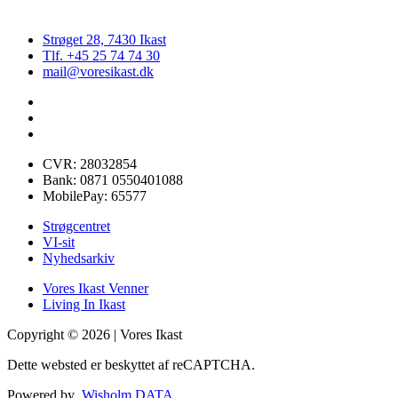
Strøget 28, 7430 Ikast
Tlf. +45 25 74 74 30
mail@voresikast.dk
CVR: 28032854
Bank: 0871 0550401088
MobilePay: 65577
Strøgcentret
VI-sit
Nyhedsarkiv
Vores Ikast Venner
Living In Ikast
Copyright © 2026 | Vores Ikast
Dette websted er beskyttet af reCAPTCHA.
Powered by
Wisholm DATA