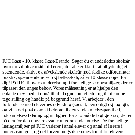
IUC Ikast - 10. klasse Ikast-Brande. Søger du et anderledes skoleår,
hvor du vil blive mødt af lærere, der alle er klar til at tilbyde dig et
spændende, aktivt og afvekslende skoleår med faglige udfordringer,
praktik, spændende rejser og fællesskab, så er 10 klasse noget for
dig! På IUC tilbydes undervisning i forskellige læringsmiljøer, der er
tilpasset den unges behov. Vores målsætning er at hjælpe den
enkelte elev med at opnå tillid til egne muligheder og til at kunne
tage stilling og handle på baggrund heraf. Vi arbejder i den
forbindelse med elevernes udvikling (socialt, personligt og fagligt),
og vi har et ønske om at bidrage til deres uddannelsesparathed,
uddannelsesafklaring og mulighed for at opnå de faglige krav, der er
på den for den unge relevante ungdomsuddannelse. De forskellige
læringsmiljøer på IUC varierer i antal elever og antal af lærere i
undervisningen, og det forventningsafstemmes forud for elevens