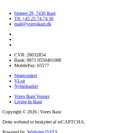
Strøget 28, 7430 Ikast
Tlf. +45 25 74 74 30
mail@voresikast.dk
CVR: 28032854
Bank: 0871 0550401088
MobilePay: 65577
Strøgcentret
VI-sit
Nyhedsarkiv
Vores Ikast Venner
Living In Ikast
Copyright © 2026 | Vores Ikast
Dette websted er beskyttet af reCAPTCHA.
Powered by
Wisholm DATA