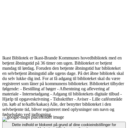
Ikast Bibliotek er Ikast-Brande Kommunes hovedbibliotek med en
betjent åbningstid på 36 timer om ugen. Biblioteket er betjent
mandag til lørdag. Foruden den betjente åbningstid har biblioteket
en selvbetjent åbningstid alle ugens dage. På det åbne bibliotek skal
du selv lukke dig ind. For at få adgang til biblioteket skal du være
registreret som låner på kommunens biblioteker. Biblioteket tilbyder
følgende: - Bestilling af bøger - Afhentning og aflevering af
materiale - Internetadgang - Adgang til bibliotekets digitale tilbud -
Hjælp til opgaveskrivning - Tidsskrifter - Aviser - Lille caféområde
(m. køb af te/kaffe/kakao) Alle, der benytter biblioteket i den
selvbetjente tid, bliver registreret med oplysninger om navn og
fødselsdato ved indlogning.
Dette indhold er blokeret på grund af dine cookieindstillinger for