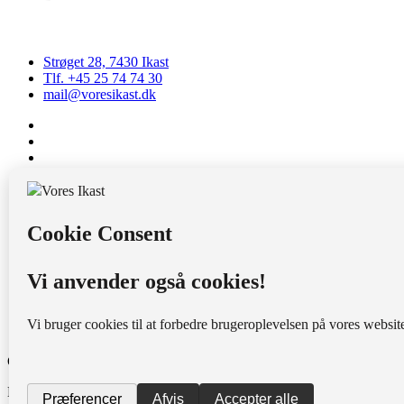
Strøget 28, 7430 Ikast
Tlf. +45 25 74 74 30
mail@voresikast.dk
CVR: 28032854
Bank: 0871 0550401088
MobilePay: 65577
Strøgcentret
VI-sit
Nyhedsarkiv
Vores Ikast Venner
Living In Ikast
Copyright © 2026 | Vores Ikast
Dette websted er beskyttet af reCAPTCHA.