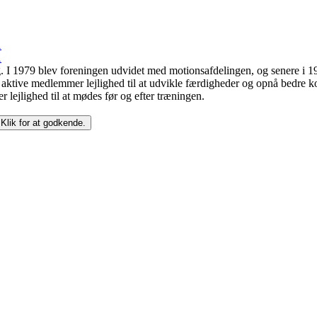
ing. I 1979 blev foreningen udvidet med motionsafdelingen, og senere i 
 aktive medlemmer lejlighed til at udvikle færdigheder og opnå bedre kon
r lejlighed til at mødes før og efter træningen.
 Klik for at godkende.