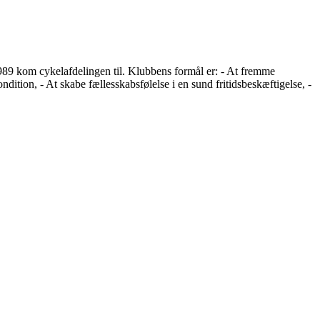
1989 kom cykelafdelingen til. Klubbens formål er: - At fremme
dition, - At skabe fællesskabsfølelse i en sund fritidsbeskæftigelse, -