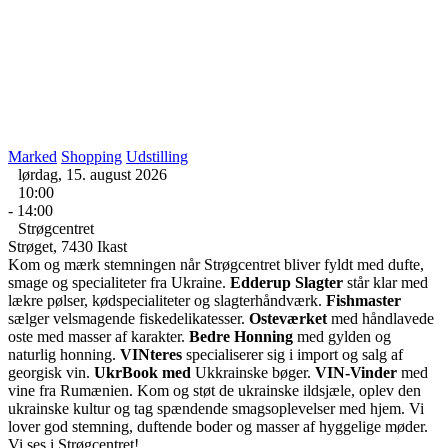
Marked
Shopping
Udstilling
lørdag, 15. august 2026
10:00
- 14:00
Strøgcentret
Strøget, 7430 Ikast
Kom og mærk stemningen når Strøgcentret bliver fyldt med dufte,
smage og specialiteter fra Ukraine.
Edderup Slagter
står klar med
lækre pølser, kødspecialiteter og slagterhåndværk.
Fishmaster
sælger velsmagende fiskedelikatesser.
Osteværket
med håndlavede
oste med masser af karakter.
Bedre Honning
med gylden og
naturlig honning.
VINteres
specialiserer sig i import og salg af
georgisk vin.
UkrBook med
Ukkrainske bøger.
VIN-Vinder
med
vine fra Rumænien. Kom og støt de ukrainske ildsjæle, oplev den
ukrainske kultur og tag spændende smagsoplevelser med hjem. Vi
lover god stemning, duftende boder og masser af hyggelige møder.
Vi ses i Strøgcentret!