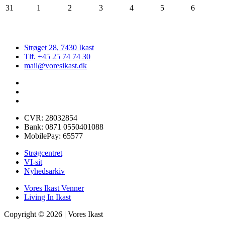
31
1
2
3
4
5
6
Strøget 28, 7430 Ikast
Tlf. +45 25 74 74 30
mail@voresikast.dk
CVR: 28032854
Bank: 0871 0550401088
MobilePay: 65577
Strøgcentret
VI-sit
Nyhedsarkiv
Vores Ikast Venner
Living In Ikast
Copyright © 2026 | Vores Ikast