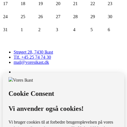
17
18
19
20
21
22
23
24
25
26
27
28
29
30
31
1
2
3
4
5
6
Strøget 28, 7430 Ikast
Tlf. +45 25 74 74 30
mail@voresikast.dk
CVR: 28032854
Bank: 0871 0550401088
MobilePay: 65577
Strøgcentret
VI-sit
Nyhedsarkiv