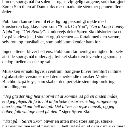
humor, spørgsmål fra salen — og selvfølgelig sangene, som har gjort
Søren Sko til en af Danmarks mest markante stemmer gennem flere
årtier.
Publikum kan se frem til et ærligt og personligt møde med
kunstneren bag klassikere som ”Stuck On You”, ”
On a Long Lonely
Night”
og ”
Get Ready”
. Undervejs deler Søren Sko historier fra et
liv på landevejen, i studiet og på scenen — fortalt med den varme,
selvironi og musikalitet, som publikum kender ham for.
Ingen aftener bliver helt ens. Publikum får nemlig mulighed for selv
at stille spørgsmål undervejs, hvilket skaber en levende og spontan
dialog mellem scene og sal.
Musikken er naturligvis i centrum. Sangene bliver fremført i intime
og akustiske versioner med den anerkendte musiker Morten
Buchholtz på keys, som skaber den perfekte stemning omkring
fortællingerne.
“Jeg glæder mig helt enormt til at komme ud på en anden måde,
end jeg plejer. At få lov til at fortælle historierne bag sangene og
mærke publikum helt tæt på. Det bliver en rejse i musik, og jeg
håber, folk vil tage med på den,”
siger Søren Sko.
”Tæt på – Søren Sko”
bliver en aften med store sange, stærke
historier og masser af nærvær — helt tæt på en af dansk musiks mest