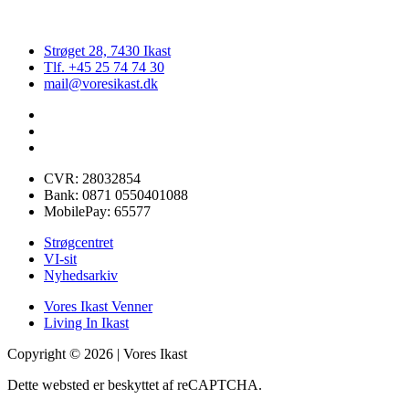
Strøget 28, 7430 Ikast
Tlf. +45 25 74 74 30
mail@voresikast.dk
CVR: 28032854
Bank: 0871 0550401088
MobilePay: 65577
Strøgcentret
VI-sit
Nyhedsarkiv
Vores Ikast Venner
Living In Ikast
Copyright © 2026 | Vores Ikast
Dette websted er beskyttet af reCAPTCHA.