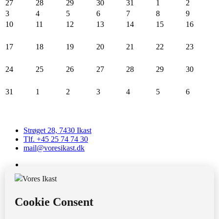
27
28
29
30
31
1
2
3
4
5
6
7
8
9
10
11
12
13
14
15
16
17
18
19
20
21
22
23
24
25
26
27
28
29
30
31
1
2
3
4
5
6
Strøget 28, 7430 Ikast
Tlf. +45 25 74 74 30
mail@voresikast.dk
CVR: 28032854
Bank: 0871 0550401088
MobilePay: 65577