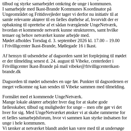
tilbud og styrke samarbejdet omkring de unge i kommunen.
I samarbejde med Ikast-Brande Kommunes Koordinator på
Ungeområdet og Fritidsvejleder tager vi derfor nu initiativ til at
samle relevante aktører til en fælles drøftelse af, hvorvidt der er
opbakning til oprettelse af et sådan tværgående UngeNetværk,
hvordan et kommende netværk kunne struktureres, samt hvilke
temaer og behov netværket kunne arbejde med.
Mødet afholdes Torsdag d. 3. september 2026 kl. 17.00 – 19.00
i Frivilligcenter Ikast-Brande, Møllegade 16 i Ikast.
Af hensyn til udsendelse af dagsorden samt let forplejning til mødet
er der tilmelding senest d. 24. august til Vibeke, centerleder i
Frivilligcenter Ikast-Brande på mail vibeke@frivilligcenterikast-
brande.dk
Dagsorden til mødet udsendes en uge før. Punkter til dagsordenen er
meget velkomne og kan sendes til Vibeke sammen med tilmelding.
Formålet med et kommende UngeNetværk.
Mange lokale aktører arbejder hver dag for at skabe gode
fællesskaber, tilbud og muligheder for unge – men ofte gør vi det
hver for sig. Med UngeNetværket ønsker vi at skabe rammerne for
et fælles samarbejdsforum, hvor vi sammen kan styrke indsatsen for
unge i hele kommunen.
Vi tænker at netværket blandt andet kan være med til at undersøge