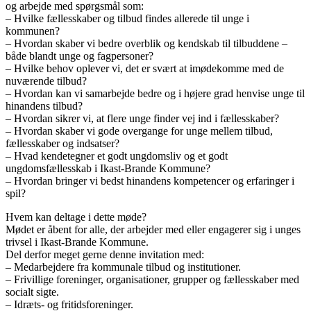
og arbejde med spørgsmål som:
– Hvilke fællesskaber og tilbud findes allerede til unge i
kommunen?
– Hvordan skaber vi bedre overblik og kendskab til tilbuddene –
både blandt unge og fagpersoner?
– Hvilke behov oplever vi, det er svært at imødekomme med de
nuværende tilbud?
– Hvordan kan vi samarbejde bedre og i højere grad henvise unge til
hinandens tilbud?
– Hvordan sikrer vi, at flere unge finder vej ind i fællesskaber?
– Hvordan skaber vi gode overgange for unge mellem tilbud,
fællesskaber og indsatser?
– Hvad kendetegner et godt ungdomsliv og et godt
ungdomsfællesskab i Ikast-Brande Kommune?
– Hvordan bringer vi bedst hinandens kompetencer og erfaringer i
spil?
Hvem kan deltage i dette møde?
Mødet er åbent for alle, der arbejder med eller engagerer sig i unges
trivsel i Ikast-Brande Kommune.
Del derfor meget gerne denne invitation med:
– Medarbejdere fra kommunale tilbud og institutioner.
– Frivillige foreninger, organisationer, grupper og fællesskaber med
socialt sigte.
– Idræts- og fritidsforeninger.